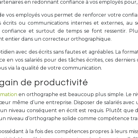
partenaires en redonnant confiance à vos employés pour, i
 vos employés vous permet de renforcer votre confianc
s écrits ou communications internes et externes, au 
 confiance et surtout de temps se font ressentir. P
t entier dans un correcteur orthographique.
otidien avec des écrits sans fautes et agréables. La for
e en vos salariés pour des tâches écrites, ces derniers
ous via la qualité de votre communication.
gain de productivité
rmation
en orthographe est beaucoup plus simple. Le nive
au cœur même d’une entreprise. Disposer de salariés av
 un niveau conséquent en écrit est requis. Plutôt que
n niveau d’orthographe solide comme compétence transve
ssédant à la fois des compétences propres à leurs mis