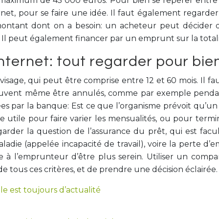
maximum de 45 000 euros. Pour bien se repérer entre l
rnet, pour se faire une idée. Il faut également regarder
 montant dont on a besoin: un acheteur peut décider 
s. Il peut également financer par un emprunt sur la total
ternet: tout regarder pour bien
sage, qui peut être comprise entre 12 et 60 mois. Il faut 
 peuvent même être annulés, comme par exemple pendan
s par la banque: Est ce que l’organisme prévoit qu’un 
re utile pour faire varier les mensualités, ou pour termi
garder la question de l’assurance du prêt, qui est facu
 maladie (appelée incapacité de travail), voire la perte d
 à l’emprunteur d’être plus serein. Utiliser un comp
e tous ces critères, et de prendre une décision éclairée.
e est toujours d’actualité