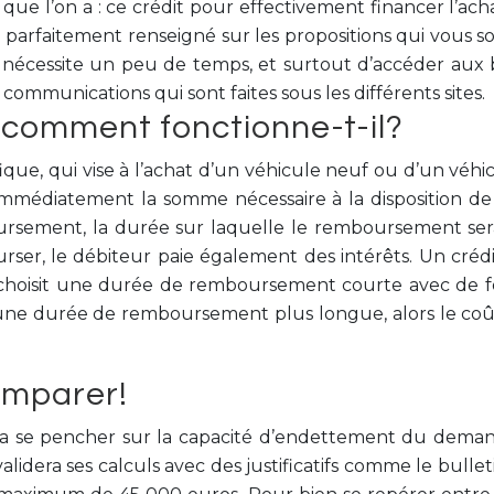
 que l’on a : ce crédit pour effectivement financer l’a
 parfaitement renseigné sur les propositions qui vous son
la nécessite un peu de temps, et surtout d’accéder au
s communications qui sont faites sous les différents sites.
t comment fonctionne-t-il?
ique, qui vise à l’achat d’un véhicule neuf ou d’un vé
mmédiatement la somme nécessaire à la disposition de l
ursement, la durée sur laquelle le remboursement sera
er, le débiteur paie également des intérêts. Un crédit
on choisit une durée de remboursement courte avec de for
et une durée de remboursement plus longue, alors le coût
comparer!
 se pencher sur la capacité d’endettement du demande
idera ses calculs avec des justificatifs comme le bulle